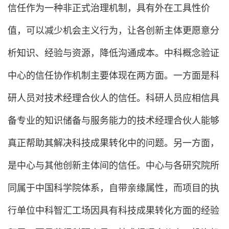
信任作为一种非正式治理机制，具有外在工具性价
值，可以减少机会主义行为，让各创新主体更愿意分
析知识、经验与资源，降低沟通成本。中科概念验证
中心的信任协作机制主要体现在两方面。一方面是科
研人员对技术经理合伙人的信任。科研人员应相信具
备专业的知识储备与服务能力的技术经理合伙人能够
真正帮助其解决科技成果转化中的问题。另一方面，
是中心与其他创新主体间的信任。中心与各研究院所
同属于中国科学院体系，自带亲缘属性，而项目的执
行单位中科智汇工场因具有科技成果转化方面的经验