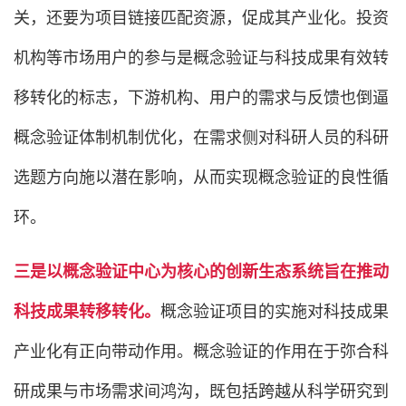
关，还要为项目链接匹配资源，促成其产业化。投资
机构等市场用户的参与是概念验证与科技成果有效转
移转化的标志，下游机构、用户的需求与反馈也倒逼
概念验证体制机制优化，在需求侧对科研人员的科研
选题方向施以潜在影响，从而实现概念验证的良性循
环。
三是以概念验证中心为核心的创新生态系统旨在推动
概念验证项目的实施对科技成果
科技成果转移转化。
产业化有正向带动作用。概念验证的作用在于弥合科
研成果与市场需求间鸿沟，既包括跨越从科学研究到