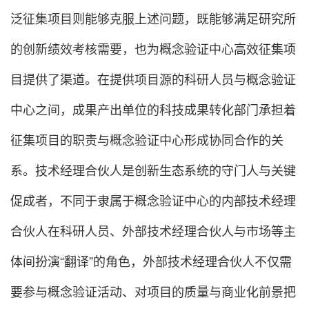
泛征集项目则能够克服上述问题，既能够满足研究所
的创新绩效考核需要，也为概念验证中心高效征集项
目提供了渠道。在提供项目源的科研人员与概念验证
中心之间，成果产出单位的科技成果转化部门承担着
征集项目的职责与概念验证中心形成协同合作的关
系。技术经理合伙人是创新生态系统的守门人与关键
促成者，不同于隶属于概念验证中心的内部技术经理
合伙人在科研人员、外部技术经理合伙人与市场等主
体间扮演“翻译”的角色，外部技术经理合伙人不仅需
要参与概念验证活动、对项目的质量与商业化前景把