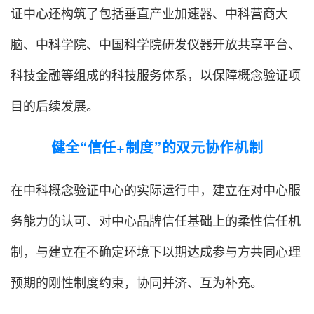
证中心还构筑了包括垂直产业加速器、中科营商大
脑、中科学院、中国科学院研发仪器开放共享平台、
科技金融等组成的科技服务体系，以保障概念验证项
目的后续发展。
健全“信任+制度”的双元协作机制
在中科概念验证中心的实际运行中，建立在对中心服
务能力的认可、对中心品牌信任基础上的柔性信任机
制，与建立在不确定环境下以期达成参与方共同心理
预期的刚性制度约束，协同并济、互为补充。