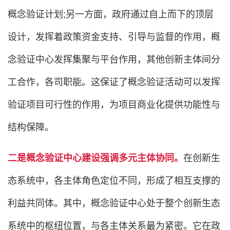
概念验证计划;另一方面，政府通过自上而下的顶层
设计，发挥着政策资金支持、引导与监督的作用，概
念验证中心发挥集聚与平台作用，其他创新主体间分
工合作，各司职能。这保证了概念验证活动可以发挥
验证项目可行性的作用，为项目商业化提供功能性与
结构保障。
在创新生
二是概念验证中心建设强调多元主体协同。
态系统中，各主体角色定位不同，形成了相互支撑的
利益共同体。其中，概念验证中心处于整个创新生态
系统中的枢纽位置，与各主体关系最为紧密。它在政