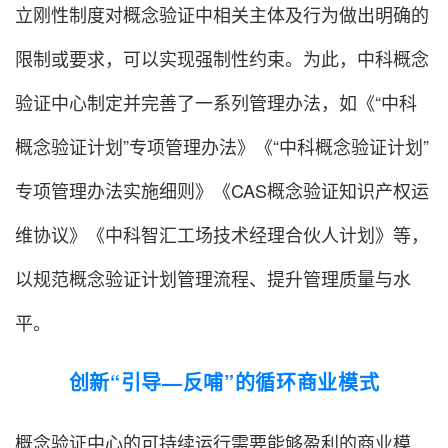
立刚性制度对概念验证中相关主体及行为做出明确的
限制或要求，可以实现强制性约束。为此，中科概念
验证中心制定并完善了一系列管理办法，如《“中科
概念验证计划”专项管理办法》《“中科概念验证计划”
专项管理办法实施细则》《CAS概念验证知识产权运
维协议》《中科智汇工场技术经理合伙人计划》等，
以规范概念验证计划管理流程、提升管理质量与水
平。
创新“引导—反哺”的循环商业模式
概念验证中心的可持续运行需要能够盈利的商业模