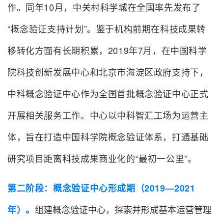
作。同年10月，中关村科学城在全国率先发布了
“概念验证支持计划”。鉴于机构前期在科技成果转
移转化方面有长期积累，2019年7月，在中国科学
院科技创新发展中心和北京市海淀区政府支持下，
中科概念验证中心作为全国首批概念验证中心正式
开展相关服务工作。中心以中科智汇工场为运营主
体，旨在打造中国科学院概念验证体系，打通基础
研究项目距离科技成果商业化的“最初一公里”。
第二阶段：概念验证中心形成期（2019—2021
组建概念验证中心，探索并形成基本运营管理
年）。