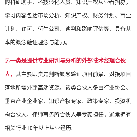
的科研助手、科技转化人员、知识产权从业者招募，
学习内容包括市场分析、知识产权、财务计划、商业
计划、许可、衍生公司、谈判和影响评估等，具备基
本的概念验证理念与能力。
另一类是提供专业研判与分析的外部技术经理合伙
其主要职责是判断概念验证项目前景、对接项目
人，
落地所需外部高端资源。该类合伙人多由行业协会、
垂直产业企业家、知识产权专家、政策专家、投资机
构合伙人、律师事务所合伙人等专家担任，通常拥有
相关行业10年以上从业经历。