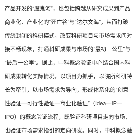
产品开发的“魔鬼河”，也包括跨越从研究成果到产品
商业化、产业化的“死亡谷”与“达尔文海”，从而打破
传统封闭的科研模式，改变科研项目与市场需求间对
接不畅现象，打通科研成果与市场的“最初一公里”与
“最后一公里”。据此，中科概念验证中心结合国内科
研成果转化实际情况，以项目为抓手，以院所科研特
长为牵引，以市场需求为导向，形成体系化的“创意
性验证—可行性验证—商业化验证”（Idea—IP—
IPO）的概念验证流程，既验证科研项目走向市场，
也验证市场需求指引的定向研发。同时，中科概念验