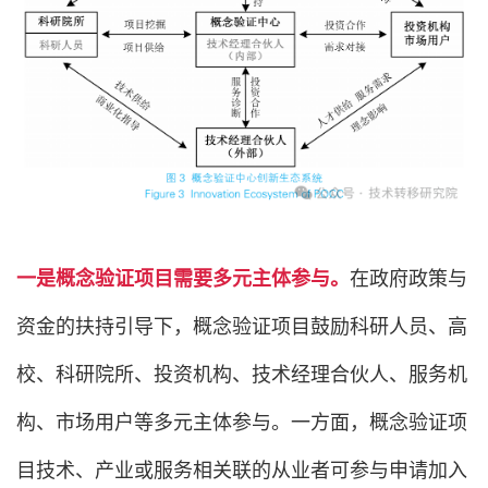
在政府政策与
一是概念验证项目需要多元主体参与。
资金的扶持引导下，概念验证项目鼓励科研人员、高
校、科研院所、投资机构、技术经理合伙人、服务机
构、市场用户等多元主体参与。一方面，概念验证项
目技术、产业或服务相关联的从业者可参与申请加入